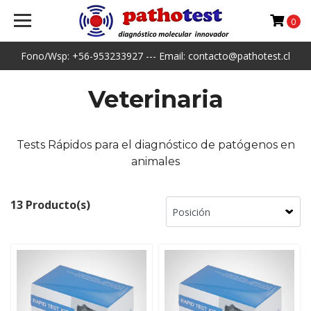
0
Fono/Wsp: +56-953233927 --- Email: contacto@pathotest.cl
Veterinaria
Tests Rápidos para el diagnóstico de patógenos en
animales
13 Producto(s)