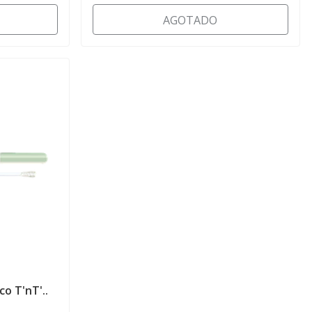
AGOTADO
co T'nT'..