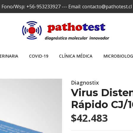
Fono/Wsp: +56-953233927 --- Email: contacto@pathotest.cl
ERINARIA
COVID-19
CLÍNICA MÉDICA
MICROBIOLOG
Diagnostix
Virus Diste
Rápido CJ/1
$42.483