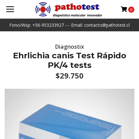
0
Fono/Wsp: +56-953233927 --- Email: contacto@pathotest.cl
Diagnostix
Ehrlichia canis Test Rápido
PK/4 tests
$29.750