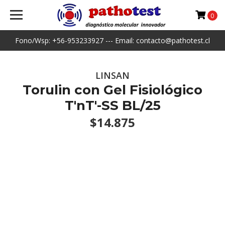
0
Fono/Wsp: +56-953233927 --- Email: contacto@pathotest.cl
LINSAN
Torulin con Gel Fisiológico
T'nT'-SS BL/25
$14.875