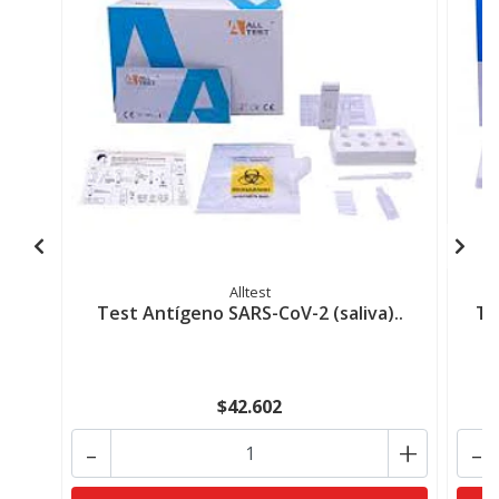
Alltest
Test Antígeno SARS-CoV-2 (saliva)..
Te
$42.602
-
+
-