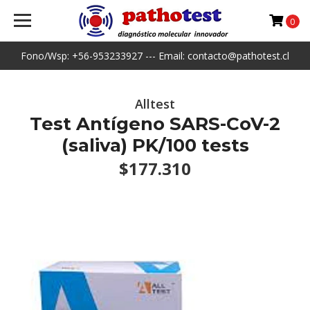
0
Fono/Wsp: +56-953233927 --- Email: contacto@pathotest.cl
Alltest
Test Antígeno SARS-CoV-2
(saliva) PK/100 tests
$177.310