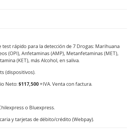
de test rápido para la detección de 7 Drogas: Marihuana
ceos (OPI), Anfetaminas (AMP), Metanfetaminas (MET),
amina (KET), más Alcohol, en saliva.
s (dispositivos).
cio Neto:
$117,500
+IVA. Venta con factura.
Chilexpress o Bluexpress.
aria y tarjetas de débito/crédito (Webpay).