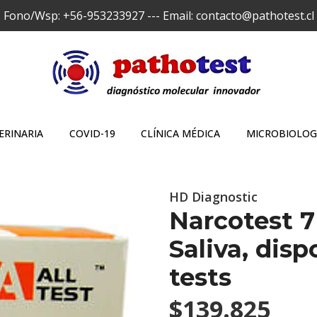
Fono/Wsp: +56-953233927 --- Email: contacto@pathotest.cl
ERINARIA
COVID-19
CLÍNICA MÉDICA
MICROBIOLOG
HD Diagnostic
Narcotest 7
Saliva, disp
tests
$139.825