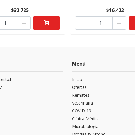
$32.725
$16.422
+
-
+
Menú
est.cl
Inicio
7
Ofertas
Remates
Veterinaria
COVID-19
Clínica Médica
Microbiología
Drogas & Alcohol